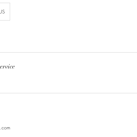
US
ervice
l.com