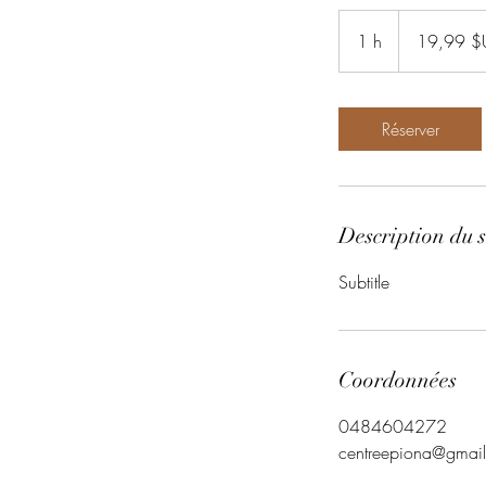
19,99
dollars
1 h
1
19,99 $
des
États-
Unis
Réserver
Description du s
Subtitle
Coordonnées
0484604272
centreepiona@gmai